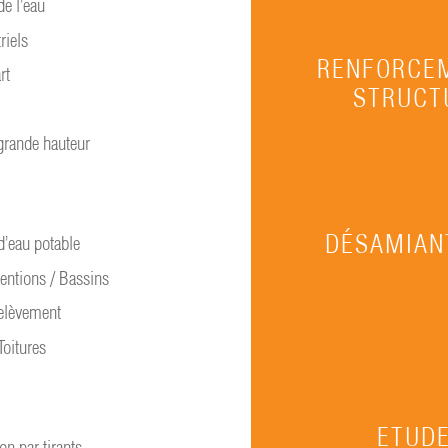
de l’eau
riels
RENFORCE
rt
STRUCT
grande hauteur
DÉSAMIAN
d’eau potable
entions / Bassins
elèvement
Toitures
ETUDE
on par tirants