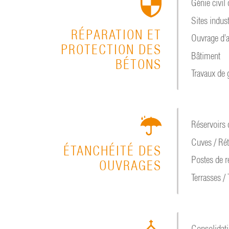
Génie civil 
Sites indust
RÉPARATION ET
Ouvrage d’a
PROTECTION DES
Bâtiment
BÉTONS
Travaux de 
Réservoirs 
Cuves / Rét
ÉTANCHÉITÉ DES
Postes de r
OUVRAGES
Terrasses / 
Consolidati