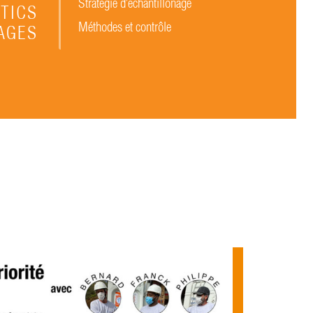
Stratégie d’échantillonage
TICS
Méthodes et contrôle
AGES