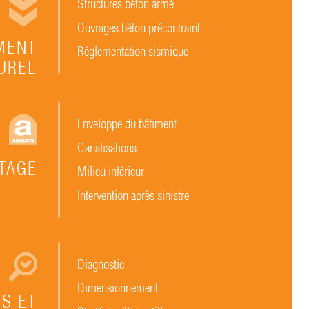
Structures béton armé
Ouvrages béton précontraint
MENT
Réglementation sismique
UREL
Enveloppe du bâtiment
Canalisations
TAGE
Milieu inférieur
Intervention après sinistre
Diagnostic
Dimensionnement
S ET